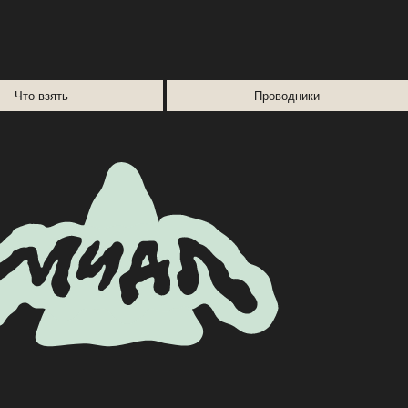
тура
Тип тура
Места