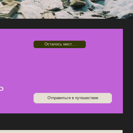
оимость
р.)
в (настоятельно рекомендуем) ~ 500 руб