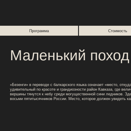
Маленький поход к
«Безенги» в переводе с балкарского языка означает «место, откуда сошел 
удивительный по красоте и грандиозности район Кавказа, где величествен
вершины тянутся к небу среди могущественной сини ледников. Здесь наход
восьми пятитысячников России. Место, которое должен увидеть каждый тур
Пешком
Вершина
Длительность
27 км
2750 м
5 дней