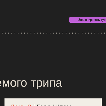
ого трипа
День 2
| Гора Шлем
День 
800 м
800 м
11 км
8 
вверх
вниз
пешком
пеш
Самый сложны
нуруем ботинки, берём в руки треккинговые палки и выходим
тура. Нам пр
а нашу первую радиалку. В штурмовом рюкзаке лишь самое
выше в горы 
еобходимое: мембранка, ланч и спф. Пить будем из горных
метров. Слож
учьёв, а обеденным столом нам послужат массивные валуны
открытый лед
ассыпающихся гор.
Идти будем в
аполнимся впечатлениями, ведь то, что мы видим по пути,
местного пров
оражает и впечатляет. То ли Исландия, то ли пейзажи из
пальцев. Наг
ластелина колец. А после вернемся в лагерь, готовиться к