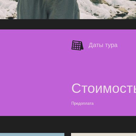
Что
не входит
в ст
билетах, подбор
авиа- и/или жд-билеты
аренда личного снаряжения (рюкзак, спальник и п
три ужина в кафе ~2400 руб
индивидуальная страховка от несчастных случае
иновые батончики,