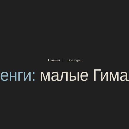
|
Главная
Все туры
ги:
малые Гималаи