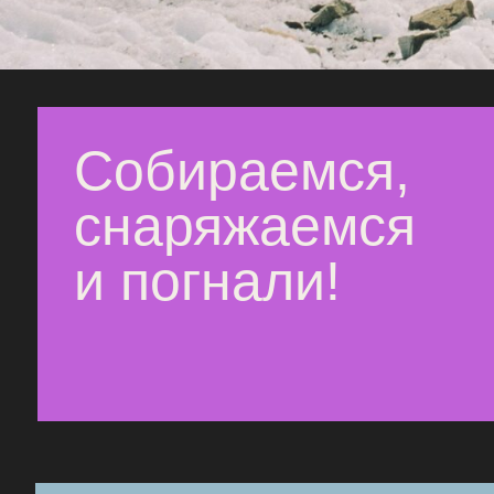
Что входит в стоимость
консультация и сопровождение по всем орг. вопросам (информирование о 
снаряжения и прочее)
регистрация группы в МЧС
радиосвязь внутри группы
аренда группового снаряжения (горелки, газ, котлы и пр.)
аренда палаточного места
аренда треккинговых палок
трёхразовое питание на маршруте (завтрак, обед/перекус, ужин)
проживание на территории альплагеря
индивидуальный пакет с качественными перекусами на весь поход (проте
орехи и пр.)
пропуск в национальный парк
трансфер из Минвод до альплагеря и обратно
аренда скального оборудования (без скальных туфель)
услуги инструктора по скалолазанию
баня
групповая аптечка, ремкомплект
услуги команды организаторов
набор для пленэра (акрил, кисть, холст)
фирменный сувенир на память