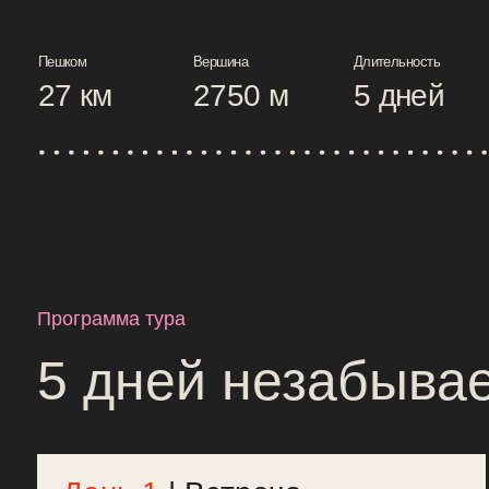
Программа тура
5 дней незабываем
День 1
| Встреча
200 км
на автобусе
Встречаемся в Пятигорске в 7:30. Грузим в бас снарягу и мчим в
Ш
самый высокогорный район России! Разбиваем лагерь,
н
осматриваем территорию альпбазы, выйдем на небольшую
н
радиалку в пределах лагеря и пройдем инструктаж по технике
р
безопасности.
р
Безенги - уникальный альплагерь, цивилизация посреди
Н
ничего. Там есть все: душевые, постирочные, кафе, туалеты и
п
даже вайфай! При этом сам лагерь находится в уединенном
В