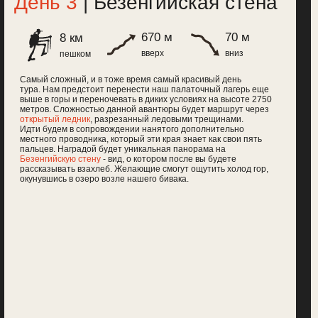
холст, чтобы оставить на
 стену
- вид, о котором после вы будете
этих горах.
 взахлеб. Желающие смогут ощутить холод гор,
После возвращения нас
озеро возле нашего бивака.
Будем париться и откисат