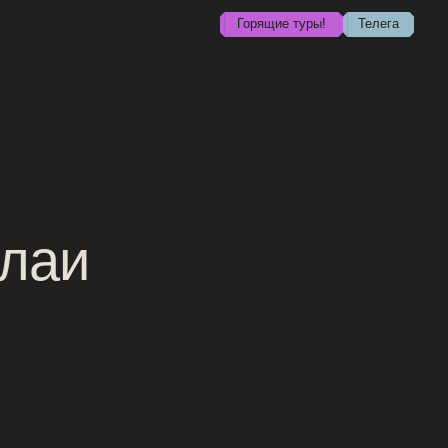
Горящие туры!
Телега