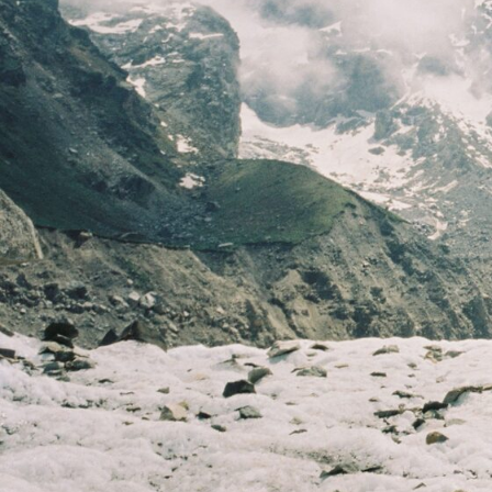
Собираемся,
снаряжаемся
и погнали!