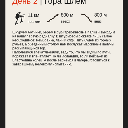
Безенгийскую
автрашнему нелегкому испытанию.
рассказывать
окунувшись в 