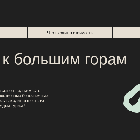
 большим горам
ледник». Это
ные белоснежные
ится шесть из
ист!
Забронировать тур
Даты 