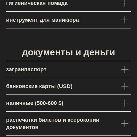
гигиеническая помада
Либо
Написать в Телегу
инструмент для маникюра
документы и деньги
загранпаспорт
банковские карты (USD)
+7
Как с вами связаться?
наличные (500-600 $)
Telegram
WhatsApp
распечатки билетов и ксерокопии
Отправить
документов
Нажимая на кнопку, вы даете
согласие
на
обработку персональных данных в соответствии с