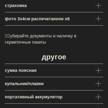
политикой конфиденциальности
страховка
фото 3х4см распечатанное х6
Мы стремимся
стать лучше
☝🏻убирайте документы и наличку в
герметичные пакеты
Если ты заметил ошибку или проблему
при работе с сайтом, сообщи нам об этом,
заполнив простую форму. Спасибо!
другое
Сообщить о проблеме
сумка поясная
купальник/плавки
портативный аккумулятор