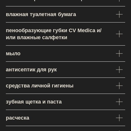
влажная туалетная бумага
пенообразующие губки CV Medica и/
или влажные салфетки
мыло
антисептик для рук
средства личной гигиены
Хотите узнать больше
зубная щетка и паста
о путешествиях?
расческа
Отправьте нам письмо.
Мы свяжемся с вами