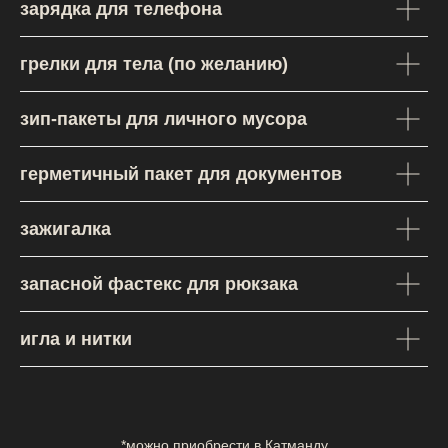
зарядка для телефона
Авторские туры
грелки для тела (по желанию)
с душой
Все туры
зип-пакеты для личного мусора
Календарь
Про нас
Inst***am
герметичный пакет для документов
Форматы
Telegram-канал
Архив
Дзен
Заметки
Tik-Tok
зажигалка
FAQ
ВКонтакте
ИП Веретенников Андрей Вячеславович
запасной фастекс для рюкзака
ИНН 641797880683
ОГРНИП 325645700020022
andreyveretennikoff@yandex.ru
игла и нитки
Веб-дизайн: Дэн
Граф. дизайн: Иван
Разработка дизайна
Политика конфиденциальности
*можно приобрести в Катманду