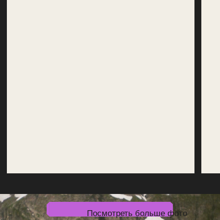
30 июл – 4 авг
Последние 4 места
54 000 руб.
Предоплата от 22 000 руб.
Успеть забронировать
Что входит
в стоимость
консультация и сопровождение по всем орг.
вопросам (информирование о билетах, подбор
снаряжения и прочее)
регистрация группы в МЧС
радиосвязь внутри группы
спутниковый телефон для экстренной связи
аренда группового снаряжения (горелки, газ, котлы
и пр.)