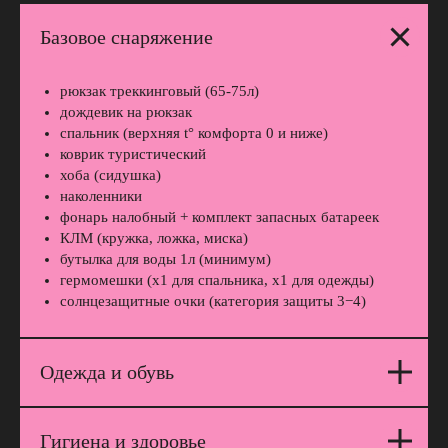
стать лучше
Базовое снаряжение
Если ты заметил ошибку или проблему
при работе с сайтом, сообщи нам об этом,
заполнив простую форму. Спасибо!
рюкзак треккинговый (65-75л)
дождевик на рюкзак
спальник (верхняя t° комфорта 0 и ниже)
Сообщить о проблеме
коврик туристический
хоба (сидушка)
наколенники
фонарь налобный + комплект запасных батареек
КЛМ (кружка, ложка, миска)
бутылка для воды 1л (минимум)
гермомешки (х1 для спальника, х1 для одежды)
солнцезащитные очки (категория защиты 3−4)
Одежда и обувь
Авторские туры
с душой
Все туры
Гигиена и здоровье