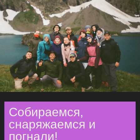
палатка
треккинговые палки на каждого участника
трёхразовое походное питание на маршруте
(завтрак, обед/перекус, ужин)
проживание в отеле с термальными источниками
завтрак в отеле
индивидуальный пакет с качественными
перекусами на весь поход (протеиновые батончики,
орехи и пр.)
билеты в Кавказский государственный природный
биосферный заповедник имени Х.Г. Шапошникова
на 3 дня
две ночи на кордоне Закан
трансфер от места встречи и обратно
заброска в горы и выброска обратно на
высокопроходимом транспорте
трансфер до отеля
групповая аптечка, ремкомплект
услуги команды организаторов
набор для пленэра (акрил, кисть, холст)
фирменный сувенир на память
Что
не входит
в стоимость