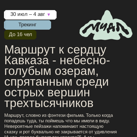
Маршрут, словно из фэнтези фильма. Только когда
попадешь туда, ты поймешь что мы имели в виду.
Невероятные пейзажи напоминают настоящую
сказку и рот буквально не закрывается от удивления
“А что, правда бывает так красиво?”. А мы
прошепчем тебе на ушко "Да, брат, бывает!"
Пешком
Вершина
Длительность
55 км
2530 м
6 дней
Забронировать тур
Программа
Стоимость
Программа тура
6 дней
незабываемого
трипа
День 1
| Заповедник
День 2
| Пик Зак