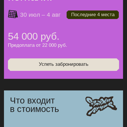
авиа- и/или жд-билеты
аренда личного снаряжения (рюкзак, спальник
и пр.)
обед и ужин в отеле ~ 2500 руб
индивидуальная страховка от несчастных
случаев ~ 500 руб
Во что одеться
и
что с собой взять
Этот список мы составили для вашего удобства.
Допускаются небольшие отклонения, но мы настоятельно
советуем придерживаться его при сборах. Постарайтесь
не набирать слишком много вещей, ведь тащить вам все
это на себе. Мы готовы ответить на любые ваши вопросы
по сборам, так что не стесняйтесь — пишите.