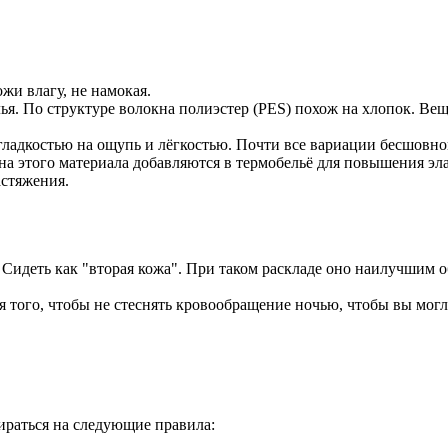
жи влагу, не намокая.
я. По структуре волокна полиэстер (PES) похож на хлопок. Вещи
ладкостью на ощупь и лёгкостью. Почти все вариации бесшовног
на этого материала добавляются в термобельё для повышения эла
астяжения.
 Сидеть как "вторая кожа". При таком раскладе оно наилучшим 
я того, чтобы не стеснять кровообращение ночью, чтобы вы мог
ираться на следующие правила: